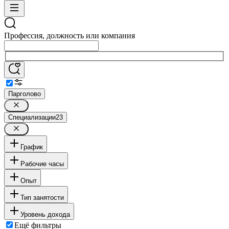
Профессия, должность или компания
Парголово
Специализации
23
График
Рабочие часы
Опыт
Тип занятости
Уровень дохода
Ещё фильтры