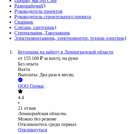
Прораб, мастер СМР
Разнорабочий
3
Руководитель проектов
Руководитель строительного проекта
Сварщик
Слесарь, сантехник
1
Стропальщик, Такелажник
Электромонтажник, электромонтер, техник-электрик
1
Бетонщик на работу в Ленинградской области
от
155 100
₽
за вахту,
на руки
Без опыта
Вахта
Выплаты: Два раза в месяц
ООО
Громас
4.4
•
21
отзыв
Ленинградская область
Можно без резюме
Откликнитесь среди первых
Откликнуться