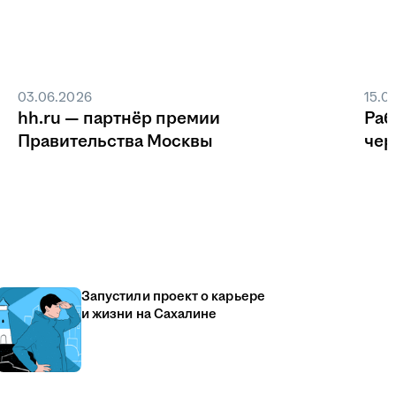
03.06.2026
15.0
hh.ru — партнёр премии
Раб
Правительства Москвы
чер
Запустили проект о карьере
и жизни на Сахалине