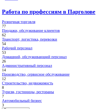
Работа по профессиям в Парголове
Розничная торговля
77
Продажи, обслуживание клиентов
62
Транспорт, логистика, перевозки
54
Рабочий персонал
53
Домашний, обслуживающий персонал
26
Административный персонал
14
Производство, сервисное обслуживание
12
Строительство, недвижимость
8
Туризм, гостиницы, рестораны
7
Автомобильный бизнес
3